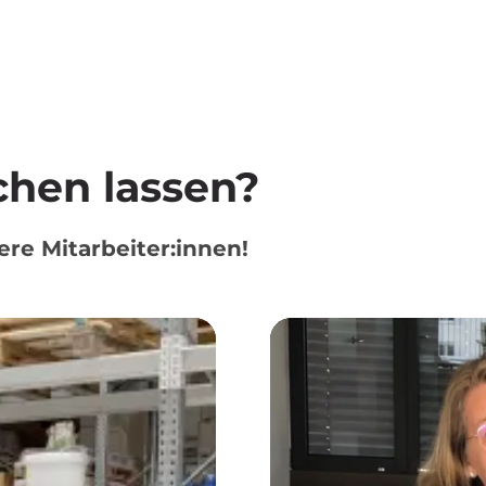
chen lassen?
re Mitarbeiter:innen!
Video-
Player