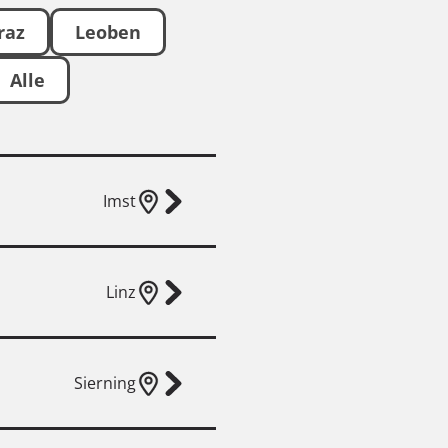
raz
Leoben
Alle
Imst
Linz
Sierning