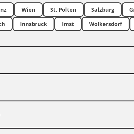
inz
Wien
St. Pölten
Salzburg
G
ch
Innsbruck
Imst
Wolkersdorf
)